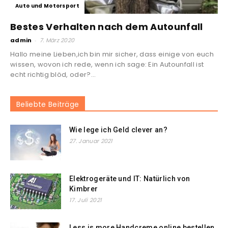
Auto und Motorsport
Bestes Verhalten nach dem Autounfall
admin
-
7. März 2020
Hallo meine Lieben,ich bin mir sicher, dass einige von euch
wissen, wovon ich rede, wenn ich sage: Ein Autounfall ist
echt richtig blöd, oder?...
Beliebte Beiträge
Wie lege ich Geld clever an?
27. Januar 2021
Elektrogeräte und IT: Natürlich von
Kimbrer
17. Juli 2021
Less is more Handcreme online bestellen