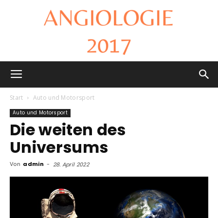
Angiologie
Start
Auto und Motorsport
Auto und Motorsport
Die weiten des
2017
Universums
Von
admin
-
28. April 2022