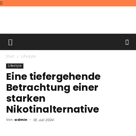
Angiologie
Start
Lifestyle
2017
Lifestyle
Eine tiefergehende
Betrachtung einer
starken
Nikotinalternative
Von
admin
-
18. Juli 2024