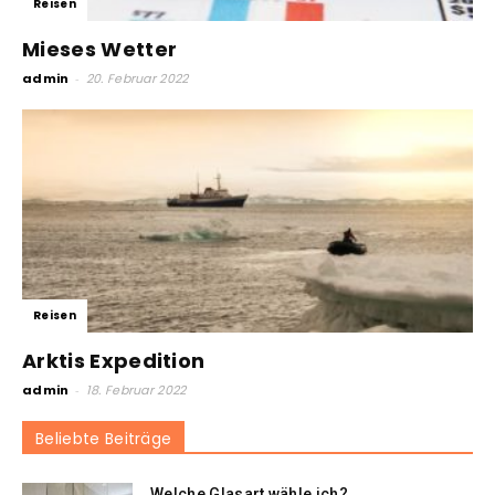
Reisen
Mieses Wetter
admin
-
20. Februar 2022
Reisen
Arktis Expedition
admin
-
18. Februar 2022
Beliebte Beiträge
Welche Glasart wähle ich?