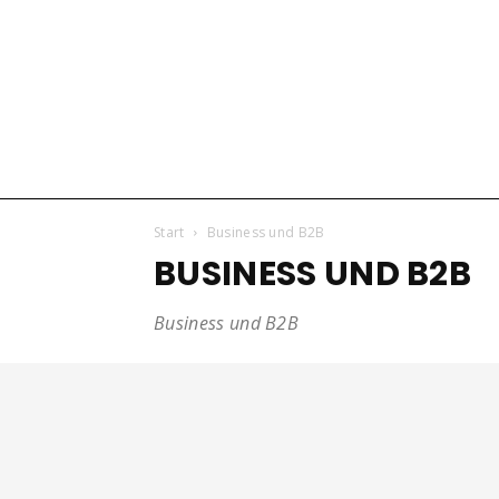
Start
Business und B2B
BUSINESS UND B2B
Business und B2B