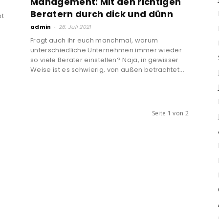
Management: Mit den richtigen
Beratern durch dick und dünn
st
admin
-
26. Juli 2021
Fragt auch ihr euch manchmal, warum
unterschiedliche Unternehmen immer wieder
so viele Berater einstellen? Naja, in gewisser
Weise ist es schwierig, von außen betrachtet...
Seite 1 von 2