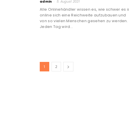
admin
-
5. August 2021
Alle Onlinehändler wissen es, wie schwer es i
online sich eine Reichweite aufzubauen und
von so vielen Menschen gesehen zu werden.
Jeden Tag wird...
1
2