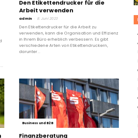
Den Etikettendrucker für die
Arbeit verwenden
admin
-
8. Juni 2023
Den Etikettendrucker für die Arbeit zu
verwenden, kann die Organisation und Effizienz
in Ihrem Büro erheblich verbessern. Es gibt
d
verschiedene Arten von Etikettendruckern,
darunter...
-
..
Business und B2B
n
Finanzberatung