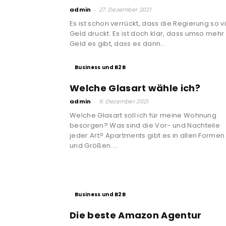
admin
-
27. Dezember 2021
Es ist schon verrückt, dass die Regierung so vi
Geld druckt. Es ist doch klar, dass umso mehr
Geld es gibt, dass es dann...
Business und B2B
Welche Glasart wähle ich?
admin
-
9. Dezember 2021
Welche Glasart soll ich für meine Wohnung
besorgen? Was sind die Vor- und Nachteile
jeder Art? Apartments gibt es in allen Formen
und Größen....
Business und B2B
Die beste Amazon Agentur