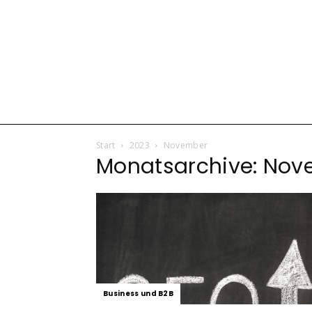
Start
2023
November
Monatsarchive: Nov
Business und B2B